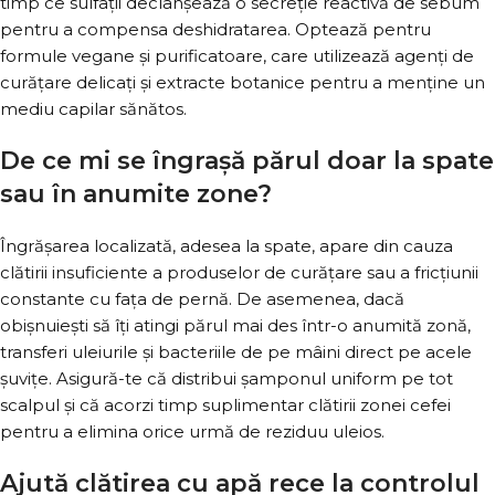
timp ce sulfații declanșează o secreție reactivă de sebum
pentru a compensa deshidratarea. Optează pentru
formule vegane și purificatoare, care utilizează agenți de
curățare delicați și extracte botanice pentru a menține un
mediu capilar sănătos.
De ce mi se îngrașă părul doar la spate
sau în anumite zone?
Îngrășarea localizată, adesea la spate, apare din cauza
clătirii insuficiente a produselor de curățare sau a fricțiunii
constante cu fața de pernă. De asemenea, dacă
obișnuiești să îți atingi părul mai des într-o anumită zonă,
transferi uleiurile și bacteriile de pe mâini direct pe acele
șuvițe. Asigură-te că distribui șamponul uniform pe tot
scalpul și că acorzi timp suplimentar clătirii zonei cefei
pentru a elimina orice urmă de reziduu uleios.
Ajută clătirea cu apă rece la controlul