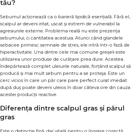
tău?
Sebumul acționează ca o barieră lipidică esențială. Fără el,
scalpul ar deveni iritat, uscat și extrem de vulnerabil la
agresiunile externe. Problema reală nu este prezența
sebumului, ci cantitatea acestuia. Atunci când glandele
sebacee primesc semnale de stres, ele intră într-o fază de
hiperactivitate. Una dintre cele mai comune greșeli este
utilizarea unor produse de curățare prea dure. Acestea
îndepărtează complet uleiurile naturale, forțând scalpul să
producă și mai mult sebum pentru a se proteja. Este un
cerc vicios în care un păr care pare perfect curat imediat
după duș poate deveni uleios în doar câteva ore din cauza
acestei producții reactive.
Diferența dintre scalpul gras și părul
gras
Este o distincție fină, dar vitală pentru o îngrijire corectă.