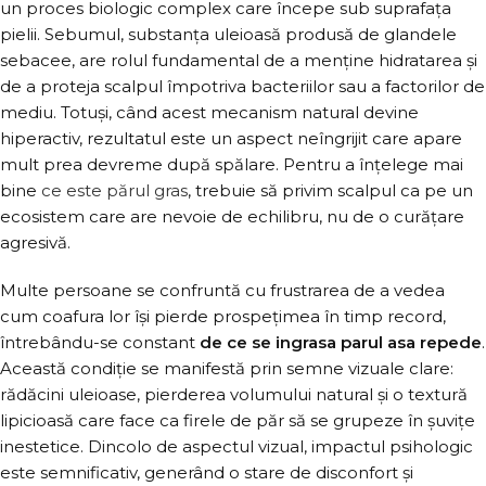
un proces biologic complex care începe sub suprafața
pielii. Sebumul, substanța uleioasă produsă de glandele
sebacee, are rolul fundamental de a menține hidratarea și
de a proteja scalpul împotriva bacteriilor sau a factorilor de
mediu. Totuși, când acest mecanism natural devine
hiperactiv, rezultatul este un aspect neîngrijit care apare
mult prea devreme după spălare. Pentru a înțelege mai
bine
ce este părul gras
, trebuie să privim scalpul ca pe un
ecosistem care are nevoie de echilibru, nu de o curățare
agresivă.
Multe persoane se confruntă cu frustrarea de a vedea
cum coafura lor își pierde prospețimea în timp record,
întrebându-se constant
de ce se ingrasa parul asa repede
.
Această condiție se manifestă prin semne vizuale clare:
rădăcini uleioase, pierderea volumului natural și o textură
lipicioasă care face ca firele de păr să se grupeze în șuvițe
inestetice. Dincolo de aspectul vizual, impactul psihologic
este semnificativ, generând o stare de disconfort și