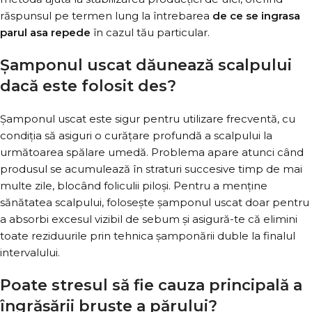
răspunsul pe termen lung la întrebarea
de ce se ingrasa
parul asa repede
în cazul tău particular.
Șamponul uscat dăunează scalpului
dacă este folosit des?
Șamponul uscat este sigur pentru utilizare frecventă, cu
condiția să asiguri o curățare profundă a scalpului la
următoarea spălare umedă. Problema apare atunci când
produsul se acumulează în straturi succesive timp de mai
multe zile, blocând foliculii piloși. Pentru a menține
sănătatea scalpului, folosește șamponul uscat doar pentru
a absorbi excesul vizibil de sebum și asigură-te că elimini
toate reziduurile prin tehnica șamponării duble la finalul
intervalului.
Poate stresul să fie cauza principală a
îngrășării bruște a părului?