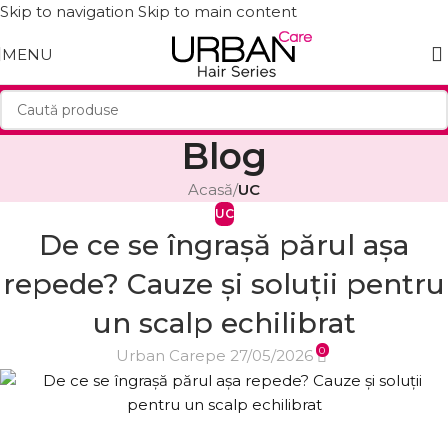
Skip to navigation
Skip to main content
MENU
Blog
Acasă
/
UC
UC
De ce se îngrașă părul așa
repede? Cauze și soluții pentru
un scalp echilibrat
0
Urban Care
pe 27/05/2026