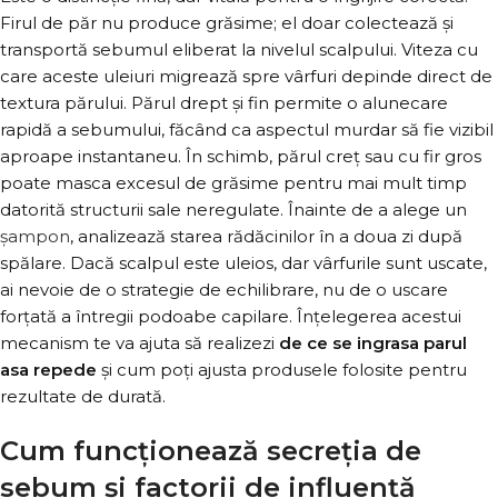
Firul de păr nu produce grăsime; el doar colectează și
transportă sebumul eliberat la nivelul scalpului. Viteza cu
care aceste uleiuri migrează spre vârfuri depinde direct de
textura părului. Părul drept și fin permite o alunecare
rapidă a sebumului, făcând ca aspectul murdar să fie vizibil
aproape instantaneu. În schimb, părul creț sau cu fir gros
poate masca excesul de grăsime pentru mai mult timp
datorită structurii sale neregulate. Înainte de a alege un
șampon
, analizează starea rădăcinilor în a doua zi după
spălare. Dacă scalpul este uleios, dar vârfurile sunt uscate,
ai nevoie de o strategie de echilibrare, nu de o uscare
forțată a întregii podoabe capilare. Înțelegerea acestui
mecanism te va ajuta să realizezi
de ce se ingrasa parul
asa repede
și cum poți ajusta produsele folosite pentru
rezultate de durată.
Cum funcționează secreția de
sebum și factorii de influență