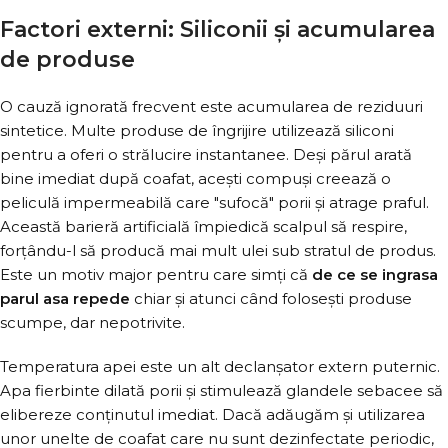
Factori externi: Siliconii și acumularea
de produse
O cauză ignorată frecvent este acumularea de reziduuri
sintetice. Multe produse de îngrijire utilizează siliconi
pentru a oferi o strălucire instantanee. Deși părul arată
bine imediat după coafat, acești compuși creează o
peliculă impermeabilă care "sufocă" porii și atrage praful.
Această barieră artificială împiedică scalpul să respire,
forțându-l să producă mai mult ulei sub stratul de produs.
Este un motiv major pentru care simți că
de ce se ingrasa
parul asa repede
chiar și atunci când folosești produse
scumpe, dar nepotrivite.
Temperatura apei este un alt declanșator extern puternic.
Apa fierbinte dilată porii și stimulează glandele sebacee să
elibereze conținutul imediat. Dacă adăugăm și utilizarea
unor unelte de coafat care nu sunt dezinfectate periodic,