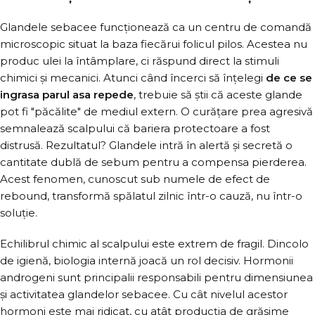
Glandele sebacee funcționează ca un centru de comandă
microscopic situat la baza fiecărui folicul pilos. Acestea nu
produc ulei la întâmplare, ci răspund direct la stimuli
chimici și mecanici. Atunci când încerci să înțelegi
de ce se
ingrasa parul asa repede
, trebuie să știi că aceste glande
pot fi "păcălite" de mediul extern. O curățare prea agresivă
semnalează scalpului că bariera protectoare a fost
distrusă. Rezultatul? Glandele intră în alertă și secretă o
cantitate dublă de sebum pentru a compensa pierderea.
Acest fenomen, cunoscut sub numele de efect de
rebound, transformă spălatul zilnic într-o cauză, nu într-o
soluție.
Echilibrul chimic al scalpului este extrem de fragil. Dincolo
de igienă, biologia internă joacă un rol decisiv. Hormonii
androgeni sunt principalii responsabili pentru dimensiunea
și activitatea glandelor sebacee. Cu cât nivelul acestor
hormoni este mai ridicat, cu atât producția de grăsime