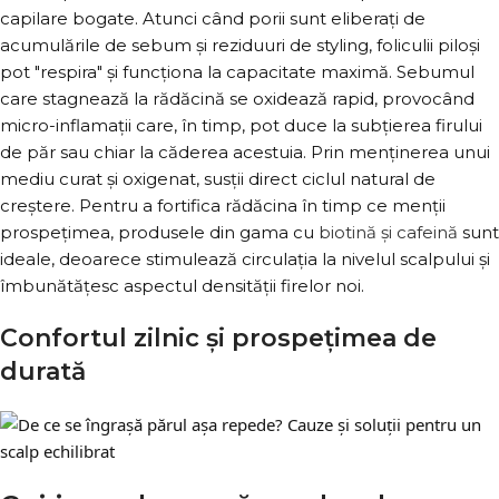
capilare bogate. Atunci când porii sunt eliberați de
acumulările de sebum și reziduuri de styling, foliculii piloși
pot "respira" și funcționa la capacitate maximă. Sebumul
care stagnează la rădăcină se oxidează rapid, provocând
micro-inflamații care, în timp, pot duce la subțierea firului
de păr sau chiar la căderea acestuia. Prin menținerea unui
mediu curat și oxigenat, susții direct ciclul natural de
creștere. Pentru a fortifica rădăcina în timp ce menții
prospețimea, produsele din gama cu
biotină și cafeină
sunt
ideale, deoarece stimulează circulația la nivelul scalpului și
îmbunătățesc aspectul densității firelor noi.
Confortul zilnic și prospețimea de
durată