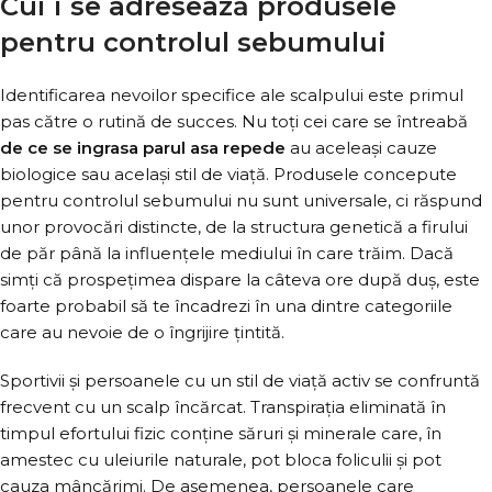
Cui i se adresează produsele
pentru controlul sebumului
Identificarea nevoilor specifice ale scalpului este primul
pas către o rutină de succes. Nu toți cei care se întreabă
de ce se ingrasa parul asa repede
au aceleași cauze
biologice sau același stil de viață. Produsele concepute
pentru controlul sebumului nu sunt universale, ci răspund
unor provocări distincte, de la structura genetică a firului
de păr până la influențele mediului în care trăim. Dacă
simți că prospețimea dispare la câteva ore după duș, este
foarte probabil să te încadrezi în una dintre categoriile
care au nevoie de o îngrijire țintită.
Sportivii și persoanele cu un stil de viață activ se confruntă
frecvent cu un scalp încărcat. Transpirația eliminată în
timpul efortului fizic conține săruri și minerale care, în
amestec cu uleiurile naturale, pot bloca foliculii și pot
cauza mâncărimi. De asemenea, persoanele care