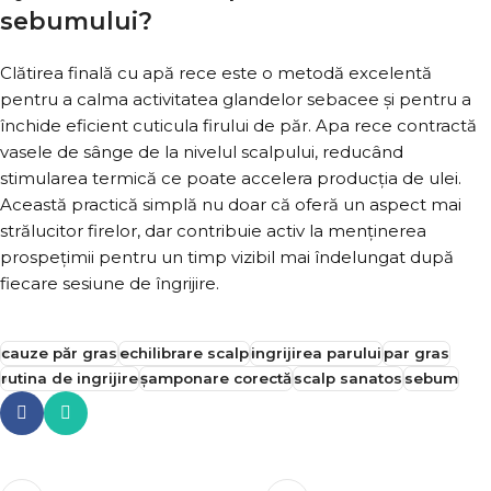
sebumului?
Clătirea finală cu apă rece este o metodă excelentă
pentru a calma activitatea glandelor sebacee și pentru a
închide eficient cuticula firului de păr. Apa rece contractă
vasele de sânge de la nivelul scalpului, reducând
stimularea termică ce poate accelera producția de ulei.
Această practică simplă nu doar că oferă un aspect mai
strălucitor firelor, dar contribuie activ la menținerea
prospețimii pentru un timp vizibil mai îndelungat după
fiecare sesiune de îngrijire.
cauze păr gras
echilibrare scalp
ingrijirea parului
par gras
rutina de ingrijire
șamponare corectă
scalp sanatos
sebum