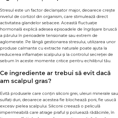
Stresul este un factor declanșator major, deoarece crește
nivelul de cortizol din organism, care stimulează direct
activitatea glandelor sebacee. Această fluctuație
hormonală explică adesea episoadele de îngrășare bruscă
a părului în perioadele tensionate sau extrem de
aglomerate. Pe lângă gestionarea stresului, utilizarea unor
produse calmante cu extracte naturale poate ajuta la
reducerea inflamației scalpului și la controlul secreției de
sebum în aceste momente critice pentru echilibrul tău.
Ce ingrediente ar trebui să evit dacă
am scalpul gras?
Evită produsele care conțin siliconi grei, uleiuri minerale sau
sulfați duri, deoarece acestea fie blochează porii, fie usucă
excesiv pielea scalpului. Siliconii creează o peliculă
impermeabilă care atrage praful și poluează rădăcinile, în