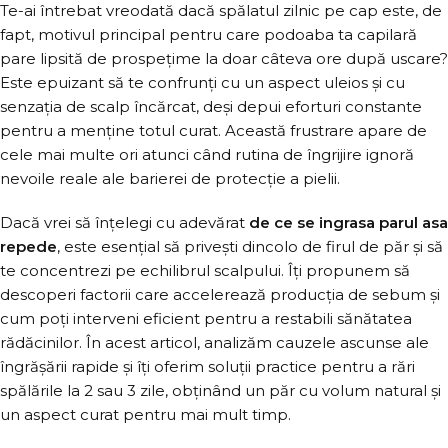
Te-ai întrebat vreodată dacă spălatul zilnic pe cap este, de
fapt, motivul principal pentru care podoaba ta capilară
pare lipsită de prospețime la doar câteva ore după uscare?
Este epuizant să te confrunți cu un aspect uleios și cu
senzația de scalp încărcat, deși depui eforturi constante
pentru a menține totul curat. Această frustrare apare de
cele mai multe ori atunci când rutina de îngrijire ignoră
nevoile reale ale barierei de protecție a pielii.
Dacă vrei să înțelegi cu adevărat
de ce se ingrasa parul asa
repede
, este esențial să privești dincolo de firul de păr și să
te concentrezi pe echilibrul scalpului. Îți propunem să
descoperi factorii care accelerează producția de sebum și
cum poți interveni eficient pentru a restabili sănătatea
rădăcinilor. În acest articol, analizăm cauzele ascunse ale
îngrășării rapide și îți oferim soluții practice pentru a rări
spălările la 2 sau 3 zile, obținând un păr cu volum natural și
un aspect curat pentru mai mult timp.