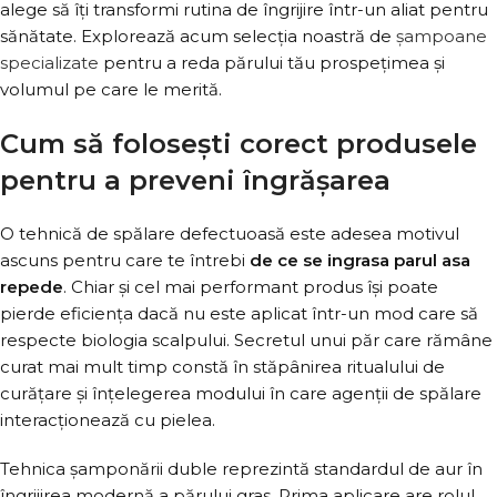
alege să îți transformi rutina de îngrijire într-un aliat pentru
sănătate. Explorează acum selecția noastră de
șampoane
specializate
pentru a reda părului tău prospețimea și
volumul pe care le merită.
Cum să folosești corect produsele
pentru a preveni îngrășarea
O tehnică de spălare defectuoasă este adesea motivul
ascuns pentru care te întrebi
de ce se ingrasa parul asa
repede
. Chiar și cel mai performant produs își poate
pierde eficiența dacă nu este aplicat într-un mod care să
respecte biologia scalpului. Secretul unui păr care rămâne
curat mai mult timp constă în stăpânirea ritualului de
curățare și înțelegerea modului în care agenții de spălare
interacționează cu pielea.
Tehnica șamponării duble reprezintă standardul de aur în
îngrijirea modernă a părului gras. Prima aplicare are rolul