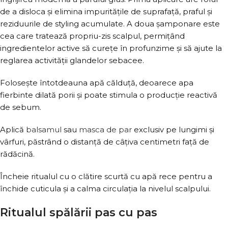
de a disloca și elimina impuritățile de suprafață, praful și
reziduurile de styling acumulate. A doua șamponare este
cea care tratează propriu-zis scalpul, permițând
ingredientelor active să curețe în profunzime și să ajute la
reglarea activității glandelor sebacee.
Folosește întotdeauna apă călduță, deoarece apa
fierbinte dilată porii și poate stimula o producție reactivă
de sebum.
Aplică
balsamul
sau
masca de par
exclusiv pe lungimi și
vârfuri, păstrând o distanță de câțiva centimetri față de
rădăcină.
Încheie ritualul cu o clătire scurtă cu apă rece pentru a
închide cuticula și a calma circulația la nivelul scalpului.
Ritualul spălării pas cu pas