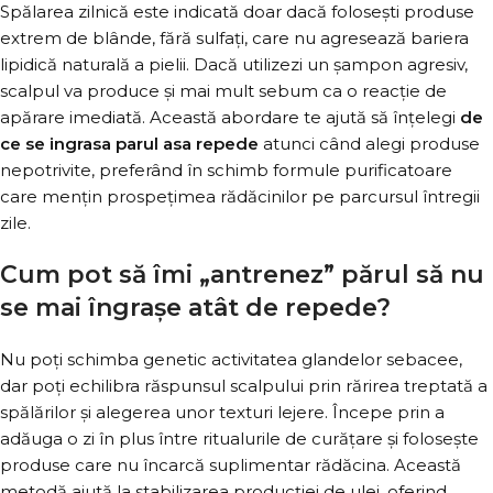
Spălarea zilnică este indicată doar dacă folosești produse
extrem de blânde, fără sulfați, care nu agresează bariera
lipidică naturală a pielii. Dacă utilizezi un șampon agresiv,
scalpul va produce și mai mult sebum ca o reacție de
apărare imediată. Această abordare te ajută să înțelegi
de
ce se ingrasa parul asa repede
atunci când alegi produse
nepotrivite, preferând în schimb formule purificatoare
care mențin prospețimea rădăcinilor pe parcursul întregii
zile.
Cum pot să îmi „antrenez” părul să nu
se mai îngrașe atât de repede?
Nu poți schimba genetic activitatea glandelor sebacee,
dar poți echilibra răspunsul scalpului prin rărirea treptată a
spălărilor și alegerea unor texturi lejere. Începe prin a
adăuga o zi în plus între ritualurile de curățare și folosește
produse care nu încarcă suplimentar rădăcina. Această
metodă ajută la stabilizarea producției de ulei, oferind