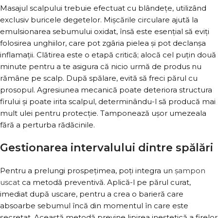
Masajul scalpului trebuie efectuat cu blândețe, utilizând
exclusiv buricele degetelor. Mișcările circulare ajută la
emulsionarea sebumului oxidat, însă este esențial să eviți
folosirea unghiilor, care pot zgâria pielea și pot declanșa
inflamații. Clătirea este o etapă critică; alocă cel puțin două
minute pentru a te asigura că nicio urmă de produs nu
rămâne pe scalp. După spălare, evită să freci părul cu
prosopul. Agresiunea mecanică poate deteriora structura
firului și poate irita scalpul, determinându-l să producă mai
mult ulei pentru protecție. Tamponează ușor umezeala
fără a perturba rădăcinile.
Gestionarea intervalului dintre spălări
Pentru a prelungi prospețimea, poți integra un
șampon
uscat
ca metodă preventivă. Aplică-l pe părul curat,
imediat după uscare, pentru a crea o barieră care
absoarbe sebumul încă din momentul în care este
secretat. Această metodă previne lipirea inestetică a firelor