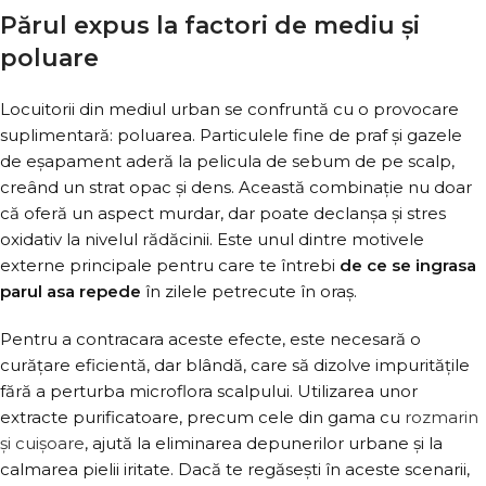
Părul expus la factori de mediu și
poluare
Locuitorii din mediul urban se confruntă cu o provocare
suplimentară: poluarea. Particulele fine de praf și gazele
de eșapament aderă la pelicula de sebum de pe scalp,
creând un strat opac și dens. Această combinație nu doar
că oferă un aspect murdar, dar poate declanșa și stres
oxidativ la nivelul rădăcinii. Este unul dintre motivele
externe principale pentru care te întrebi
de ce se ingrasa
parul asa repede
în zilele petrecute în oraș.
Pentru a contracara aceste efecte, este necesară o
curățare eficientă, dar blândă, care să dizolve impuritățile
fără a perturba microflora scalpului. Utilizarea unor
extracte purificatoare, precum cele din gama cu
rozmarin
și cuișoare
, ajută la eliminarea depunerilor urbane și la
calmarea pielii iritate. Dacă te regăsești în aceste scenarii,