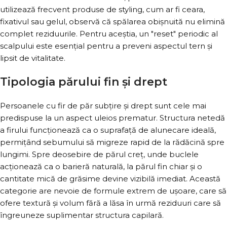
utilizează frecvent produse de styling, cum ar fi ceara,
fixativul sau gelul, observă că spălarea obișnuită nu elimină
complet reziduurile. Pentru aceștia, un "reset" periodic al
scalpului este esențial pentru a preveni aspectul tern și
lipsit de vitalitate.
Tipologia părului fin și drept
Persoanele cu fir de păr subțire și drept sunt cele mai
predispuse la un aspect uleios prematur. Structura netedă
a firului funcționează ca o suprafață de alunecare ideală,
permițând sebumului să migreze rapid de la rădăcină spre
lungimi. Spre deosebire de părul creț, unde buclele
acționează ca o barieră naturală, la părul fin chiar și o
cantitate mică de grăsime devine vizibilă imediat. Această
categorie are nevoie de formule extrem de ușoare, care să
ofere textură și volum fără a lăsa în urmă reziduuri care să
îngreuneze suplimentar structura capilară.