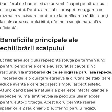
transferul de bacterii și uleiuri vechi înapoi pe părul curat
este garantat. Pentru a restabili prospețimea, gama cu
rozmarin și cuișoare
contribuie la purificarea rădăcinilor și
la calmarea scalpului iritat, oferind o soluție naturală și
eficientă.
Beneficiile principale ale
echilibrării scalpului
Echilibrarea scalpului reprezintă soluția pe termen lung
pentru persoanele care s-au săturat să caute zilnic
răspunsuri la întrebarea
de ce se ingrasa parul asa repede
.
Trecerea de la o curățare agresivă la o rutină de stabilizare
aduce avantaje care depășesc simplul aspect estetic.
Atunci când bariera naturală a pielii este intactă, glandele
sebacee nu mai simt nevoia să producă ulei în exces
pentru auto-protecție. Acest lucru permite rărirea
spălărilor la 2 sau chiar 3 zile, oferind părului răgazul