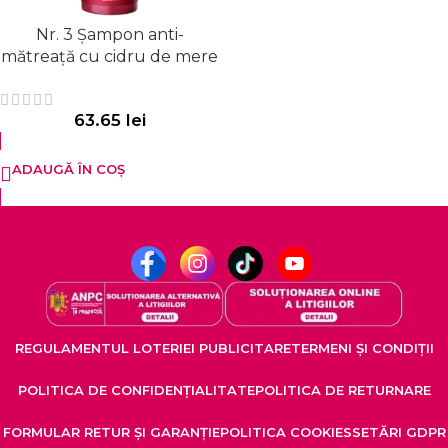
Nr. 3 Șampon anti-
mătreață cu cidru de mere
63.65
lei
ADAUGĂ ÎN COȘ
REGULAMENTUL LOTERIEI PUBLICITARE
TERMENI ȘI CONDIȚII
POLITICA DE CONFIDENȚIALITATE
POLITICA DE RETURNARE
FORMULAR RETUR ȘI GARANȚIE
POLITICA COOKIES
SETĂRI GDPR