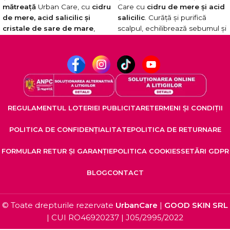
mătreață
Urban Care, cu
cidru
Care cu
cidru de mere și acid
de mere, acid salicilic și
salicilic
. Curăță și purifică
cristale de sare de mare
,
scalpul, echilibrează sebumul și
pentru o curățare intensă și
previne mătreața.
echilibrarea sebumului. Previne
Formulă vegană. Fără
mătreața și oferă o senzație de
ingrediente de origine animală.
prospețime de lungă durată.
Formulă vegană. Testat
dermatologic.
REGULAMENTUL LOTERIEI PUBLICITARE
TERMENI ȘI CONDIȚII
POLITICA DE CONFIDENȚIALITATE
POLITICA DE RETURNARE
FORMULAR RETUR ȘI GARANȚIE
POLITICA COOKIES
SETĂRI GDPR
BLOG
CONTACT
© Toate drepturile rezervate
UrbanCare
|
GOOD SKIN SRL
| CUI RO46920237 | J05/2995/2022
Nr. 2