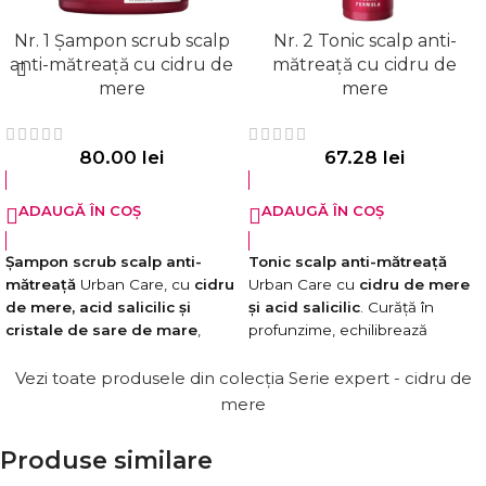
Nr. 1 Șampon scrub scalp
Nr. 2 Tonic scalp anti-
anti-mătreață cu cidru de
mătreață cu cidru de
mere
mere
80.00
lei
67.28
lei
ADAUGĂ ÎN COȘ
ADAUGĂ ÎN COȘ
Șampon scrub scalp anti-
Tonic scalp anti-mătreață
mătreață
Urban Care, cu
cidru
Urban Care cu
cidru de mere
de mere, acid salicilic și
și acid salicilic
. Curăță în
cristale de sare de mare
,
profunzime, echilibrează
pentru o curățare intensă și
sebumul și reduce mătreața.
echilibrarea sebumului. Previne
Formulă vegană.
Vezi toate produsele din colecția Serie expert - cidru de
mătreața și oferă o senzație de
mere
Formulă vegană. Fără
prospețime de lungă durată.
ingrediente de origine animală.
Formulă vegană. Testat
Produse similare
dermatologic.