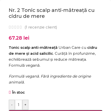
Nr. 2 Tonic scalp anti-mătreață cu
cidru de mere
(
1
recenzie client)
67.28
lei
Tonic scalp anti-mătreață
Urban Care cu
cidru
de mere și acid salicilic
. Curăță în profunzime,
echilibrează sebumul și reduce mătreața.
Formulă vegană.
Formulă vegană. Fără ingrediente de origine
animală.
În stoc
-
+