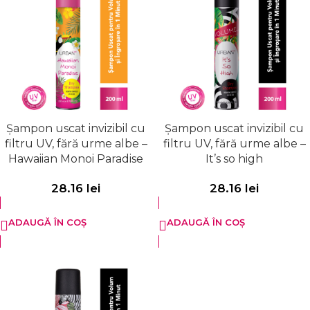
Șampon uscat invizibil cu
Șampon uscat invizibil cu
filtru UV, fără urme albe –
filtru UV, fără urme albe –
Hawaiian Monoi Paradise
It’s so high
28.16
lei
28.16
lei
ADAUGĂ ÎN COȘ
ADAUGĂ ÎN COȘ