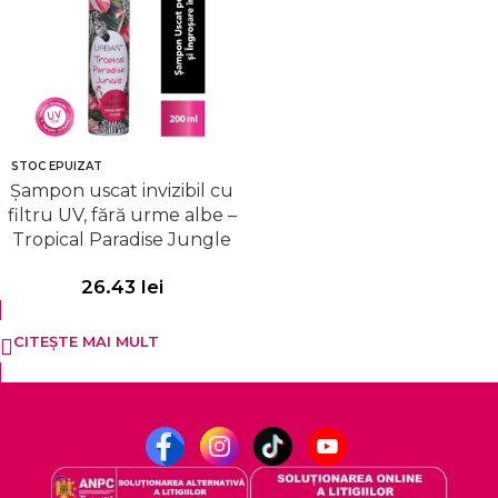
STOC EPUIZAT
Șampon uscat invizibil cu
filtru UV, fără urme albe –
Tropical Paradise Jungle
26.43
lei
CITEȘTE MAI MULT