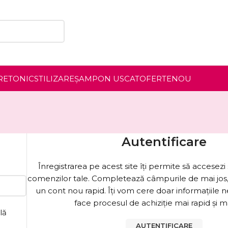
RE
TONIC
STILIZARE
ȘAMPON USCAT
OFERTE
NOU
Autentificare
Înregistrarea pe acest site îți permite să accesezi s
comenzilor tale. Completează câmpurile de mai jos, i
un cont nou rapid. Îți vom cere doar informațiile 
face procesul de achiziție mai rapid și m
lă
AUTENTIFICARE