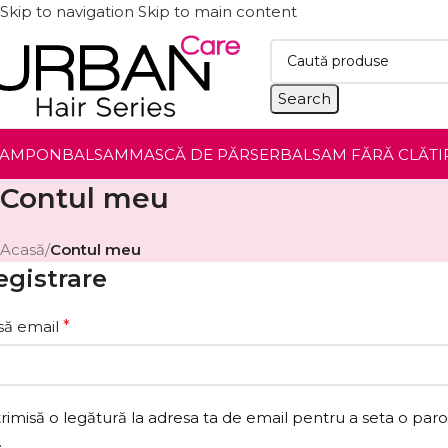
Skip to navigation
Skip to main content
Search
ȘAMPON
BALSAM
MASCĂ DE PĂR
SER
BALSAM FĂRĂ CLĂTI
Contul meu
Acasă
/
Contul meu
egistrare
să email
*
 trimisă o legătură la adresa ta de email pentru a seta o paro
.