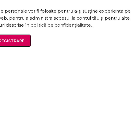
e personale vor fi folosite pentru a-ți susține experiența pe
web, pentru a administra accesul la contul tău și pentru alte
ri descrise în
politică de confidențialitate
.
REGISTRARE