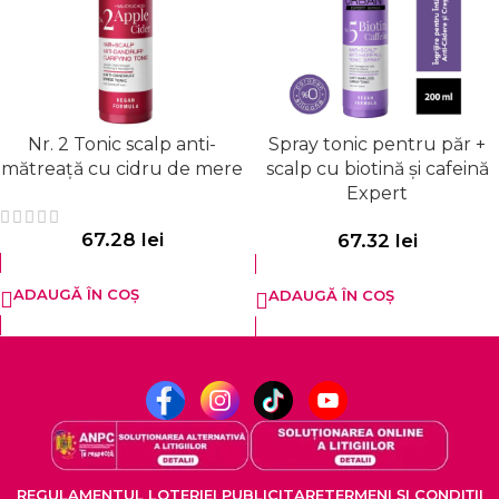
Nr. 2 Tonic scalp anti-
Spray tonic pentru păr +
mătreață cu cidru de mere
scalp cu biotină și cafeină
Expert
67.28
lei
67.32
lei
ADAUGĂ ÎN COȘ
ADAUGĂ ÎN COȘ
REGULAMENTUL LOTERIEI PUBLICITARE
TERMENI ȘI CONDIȚII