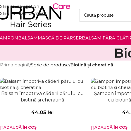
Skip to navigation
Skip to main content
ȘAMPON
BALSAM
MASCĂ DE PĂR
SER
BALSAM FĂRĂ CLĂTI
Bi
Prima pagină
/
Serie de produse
/
Biotină și cheratină
Balsam împotriva căderii părului cu
Șampon împotriv
biotină și cheratină
cu biotină
44.05
lei
44
ADAUGĂ ÎN COȘ
ADAUGĂ ÎN COȘ