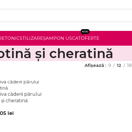
NOU
RE
TONIC
STILIZARE
ȘAMPON USCAT
OFERTE
otină și cheratină
Afișează
9
12
18
a căderii părului
 și cheratină
.05
lei