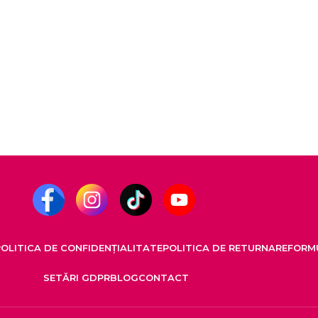
OLITICA DE CONFIDENȚIALITATE
POLITICA DE RETURNARE
FORMU
SETĂRI GDPR
BLOG
CONTACT