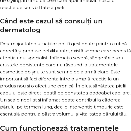
de styling, în timp ce cele care apar imediat indică o
reacție de sensibilitate a pielii.
Când este cazul să consulți un
dermatolog
Deși majoritatea situațiilor pot fi gestionate printr-o rutină
corectă și produse echilibrante, există semne care necesită
atenția unui specialist. Inflamația severă, sângerările sau
crustele persistente care nu răspund la tratamentele
cosmetice obișnuite sunt semne de alarmă clare. Este
important să faci diferența între o simplă reacție la un
produs nou și o afecțiune cronică. În plus, sănătatea pielii
capului este direct legată de densitatea podoabei capilare.
Un scalp neglijat și inflamat poate contribui la căderea
părului pe termen lung, deci o intervenție timpurie este
esențială pentru a păstra volumul și vitalitatea părului tău.
Cum funcționează tratamentele