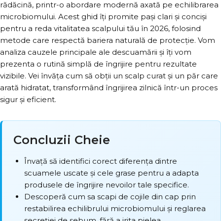
rădăcină, printr-o abordare modernă axată pe echilibrarea
microbiomului. Acest ghid îți promite pași clari și conciși
pentru a reda vitalitatea scalpului tău în 2026, folosind
metode care respectă bariera naturală de protecție. Vom
analiza cauzele principale ale descuamării și îți vom
prezenta o rutină simplă de îngrijire pentru rezultate
vizibile. Vei învăța cum să obții un scalp curat și un păr care
arată hidratat, transformând îngrijirea zilnică într-un proces
sigur și eficient.
Concluzii Cheie
Învață să identifici corect diferența dintre
scuamele uscate și cele grase pentru a adapta
produsele de îngrijire nevoilor tale specifice.
Descoperă
cum sa scapi de cojile din cap
prin
restabilirea echilibrului microbiomului și reglarea
secreției de sebum, fără a irita pielea.