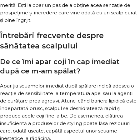
merită. Ești la doar un pas de a obține acea senzație de
prospețime și încredere care vine odată cu un scalp curat
și bine îngrijit.
Întrebări frecvente despre
sănătatea scalpului
De ce îmi apar coji în cap imediat
după ce m-am spălat?
Apariția scuamelor imediat după spălare indică adesea o
reacție de sensibilitate la temperatura apei sau la agenții
de curățare prea agresivi. Atunci când bariera lipidică este
îndepărtată brusc, scalpul se deshidratează rapid și
produce acele coji fine, albe. De asemenea, clătirea
insuficientă a produselor de styling poate lăsa reziduuri
care, odată uscate, capătă aspectul unor scuame
inestetice la rădăcină.