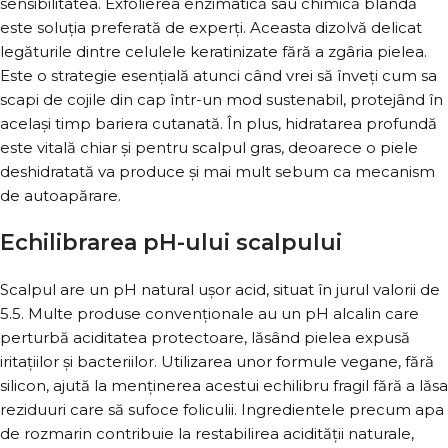
sensibilitatea. Exfolierea enzimatică sau chimică blândă
este soluția preferată de experți. Aceasta dizolvă delicat
legăturile dintre celulele keratinizate fără a zgâria pielea.
Este o strategie esențială atunci când vrei să înveți cum sa
scapi de cojile din cap într-un mod sustenabil, protejând în
același timp bariera cutanată. În plus, hidratarea profundă
este vitală chiar și pentru scalpul gras, deoarece o piele
deshidratată va produce și mai mult sebum ca mecanism
de autoapărare.
Echilibrarea pH-ului scalpului
Scalpul are un pH natural ușor acid, situat în jurul valorii de
5.5. Multe produse convenționale au un pH alcalin care
perturbă aciditatea protectoare, lăsând pielea expusă
iritațiilor și bacteriilor. Utilizarea unor formule vegane, fără
silicon, ajută la menținerea acestui echilibru fragil fără a lăsa
reziduuri care să sufoce foliculii. Ingredientele precum apa
de rozmarin contribuie la restabilirea acidității naturale,