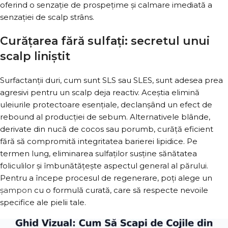
oferind o senzație de prospețime și calmare imediată a
senzației de scalp strâns.
Curățarea fără sulfați: secretul unui
scalp liniștit
Surfactanții duri, cum sunt SLS sau SLES, sunt adesea prea
agresivi pentru un scalp deja reactiv. Aceștia elimină
uleiurile protectoare esențiale, declanșând un efect de
rebound al producției de sebum. Alternativele blânde,
derivate din nucă de cocos sau porumb, curăță eficient
fără să compromită integritatea barierei lipidice. Pe
termen lung, eliminarea sulfaților susține sănătatea
foliculilor și îmbunătățește aspectul general al părului.
Pentru a începe procesul de regenerare, poți alege un
șampon
cu o formulă curată, care să respecte nevoile
specifice ale pielii tale.