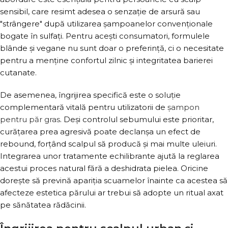
sensibil, care resimt adesea o senzație de arsură sau
"strângere" după utilizarea șampoanelor convenționale
bogate în sulfați. Pentru acești consumatori, formulele
blânde și vegane nu sunt doar o preferință, ci o necesitate
pentru a menține confortul zilnic și integritatea barierei
cutanate.
De asemenea, îngrijirea specifică este o soluție
complementară vitală pentru utilizatorii de
șampon
pentru păr gras
. Deși controlul sebumului este prioritar,
curățarea prea agresivă poate declanșa un efect de
rebound, forțând scalpul să producă și mai multe uleiuri.
Integrarea unor tratamente echilibrante ajută la reglarea
acestui proces natural fără a deshidrata pielea. Oricine
dorește să prevină apariția scuamelor înainte ca acestea să
afecteze estetica părului ar trebui să adopte un ritual axat
pe sănătatea rădăcinii.