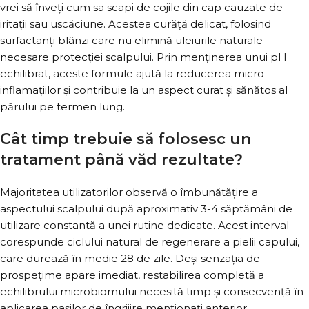
vrei să înveți cum sa scapi de cojile din cap cauzate de
iritații sau uscăciune. Acestea curăță delicat, folosind
surfactanți blânzi care nu elimină uleiurile naturale
necesare protecției scalpului. Prin menținerea unui pH
echilibrat, aceste formule ajută la reducerea micro-
inflamațiilor și contribuie la un aspect curat și sănătos al
părului pe termen lung.
Cât timp trebuie să folosesc un
tratament până văd rezultate?
Majoritatea utilizatorilor observă o îmbunătățire a
aspectului scalpului după aproximativ 3-4 săptămâni de
utilizare constantă a unei rutine dedicate. Acest interval
corespunde ciclului natural de regenerare a pielii capului,
care durează în medie 28 de zile. Deși senzația de
prospețime apare imediat, restabilirea completă a
echilibrului microbiomului necesită timp și consecvență în
aplicarea pașilor de îngrijire menționați anterior.