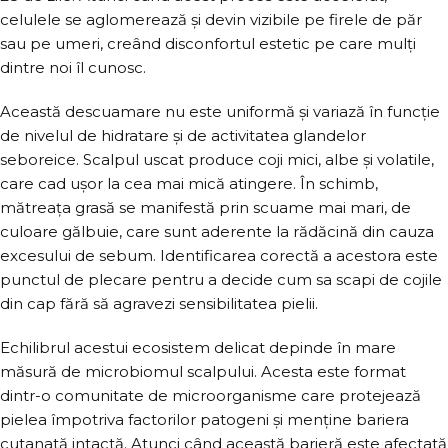
celulele se aglomerează și devin vizibile pe firele de păr
sau pe umeri, creând disconfortul estetic pe care mulți
dintre noi îl cunosc.
Această descuamare nu este uniformă și variază în funcție
de nivelul de hidratare și de activitatea glandelor
seboreice. Scalpul uscat produce coji mici, albe și volatile,
care cad ușor la cea mai mică atingere. În schimb,
mătreața grasă se manifestă prin scuame mai mari, de
culoare gălbuie, care sunt aderente la rădăcină din cauza
excesului de sebum. Identificarea corectă a acestora este
punctul de plecare pentru a decide cum sa scapi de cojile
din cap fără să agravezi sensibilitatea pielii.
Echilibrul acestui ecosistem delicat depinde în mare
măsură de microbiomul scalpului. Acesta este format
dintr-o comunitate de microorganisme care protejează
pielea împotriva factorilor patogeni și menține bariera
cutanată intactă. Atunci când această barieră este afectată