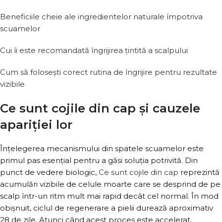
Beneficiile cheie ale ingredientelor naturale împotriva
scuamelor
Cui îi este recomandată îngrijirea țintită a scalpului
Cum să folosești corect rutina de îngrijire pentru rezultate
vizibile
Ce sunt cojile din cap și cauzele
apariției lor
Înțelegerea mecanismului din spatele scuamelor este
primul pas esențial pentru a găsi soluția potrivită. Din
punct de vedere biologic,
Ce sunt cojile din cap
reprezintă
acumulări vizibile de celule moarte care se desprind de pe
scalp într-un ritm mult mai rapid decât cel normal. În mod
obișnuit, ciclul de regenerare a pielii durează aproximativ
28 de zile. Atunci când acest proces este accelerat,