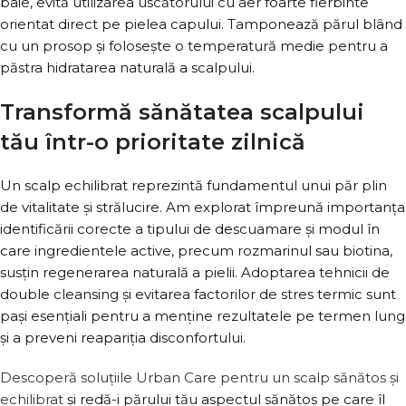
baie, evită utilizarea uscătorului cu aer foarte fierbinte
orientat direct pe pielea capului. Tamponează părul blând
cu un prosop și folosește o temperatură medie pentru a
păstra hidratarea naturală a scalpului.
Transformă sănătatea scalpului
tău într-o prioritate zilnică
Un scalp echilibrat reprezintă fundamentul unui păr plin
de vitalitate și strălucire. Am explorat împreună importanța
identificării corecte a tipului de descuamare și modul în
care ingredientele active, precum rozmarinul sau biotina,
susțin regenerarea naturală a pielii. Adoptarea tehnicii de
double cleansing și evitarea factorilor de stres termic sunt
pași esențiali pentru a menține rezultatele pe termen lung
și a preveni reapariția disconfortului.
Descoperă soluțiile Urban Care pentru un scalp sănătos și
echilibrat
și redă-i părului tău aspectul sănătos pe care îl