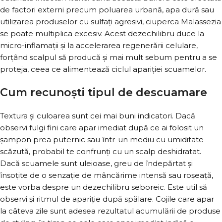
de factori externi precum poluarea urbană, apa dură sau
utilizarea produselor cu sulfați agresivi, ciuperca Malassezia
se poate multiplica excesiv. Acest dezechilibru duce la
micro-inflamații și la accelerarea regenerării celulare,
forțând scalpul să producă și mai mult sebum pentru a se
proteja, ceea ce alimentează ciclul apariției scuamelor.
Cum recunoști tipul de descuamare
Textura și culoarea sunt cei mai buni indicatori. Dacă
observi fulgi fini care apar imediat după ce ai folosit un
șampon prea puternic sau într-un mediu cu umiditate
scăzută, probabil te confrunți cu un scalp deshidratat.
Dacă scuamele sunt uleioase, greu de îndepărtat și
însoțite de o senzație de mâncărime intensă sau roșeață,
este vorba despre un dezechilibru seboreic. Este util să
observi și ritmul de apariție după spălare. Cojile care apar
la câteva zile sunt adesea rezultatul acumulării de produse