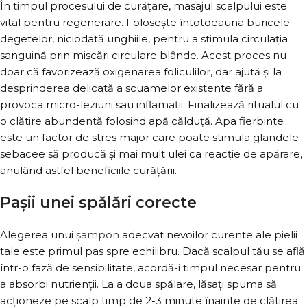
În timpul procesului de curățare, masajul scalpului este
vital pentru regenerare. Folosește întotdeauna buricele
degetelor, niciodată unghiile, pentru a stimula circulația
sanguină prin mișcări circulare blânde. Acest proces nu
doar că favorizează oxigenarea foliculilor, dar ajută și la
desprinderea delicată a scuamelor existente fără a
provoca micro-leziuni sau inflamații. Finalizează ritualul cu
o clătire abundentă folosind apă călduță. Apa fierbinte
este un factor de stres major care poate stimula glandele
sebacee să producă și mai mult ulei ca reacție de apărare,
anulând astfel beneficiile curățării.
Pașii unei spălări corecte
Alegerea unui
șampon
adecvat nevoilor curente ale pielii
tale este primul pas spre echilibru. Dacă scalpul tău se află
într-o fază de sensibilitate, acordă-i timpul necesar pentru
a absorbi nutrienții. La a doua spălare, lăsați spuma să
acționeze pe scalp timp de 2-3 minute înainte de clătirea