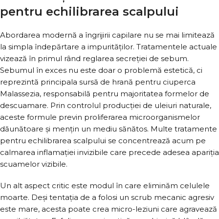
pentru echilibrarea scalpului
Abordarea modernă a îngrijirii capilare nu se mai limitează
la simpla îndepărtare a impurităților. Tratamentele actuale
vizează în primul rând reglarea secreției de sebum.
Sebumul în exces nu este doar o problemă estetică, ci
reprezintă principala sursă de hrană pentru ciuperca
Malassezia, responsabilă pentru majoritatea formelor de
descuamare. Prin controlul producției de uleiuri naturale,
aceste formule previn proliferarea microorganismelor
dăunătoare și mențin un mediu sănătos. Multe tratamente
pentru echilibrarea scalpului se concentrează acum pe
calmarea inflamației invizibile care precede adesea apariția
scuamelor vizibile.
Un alt aspect critic este modul în care eliminăm celulele
moarte. Deși tentația de a folosi un scrub mecanic agresiv
este mare, acesta poate crea micro-leziuni care agravează