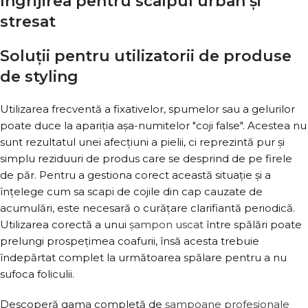
Îngrijirea pentru scalpul urban și
stresat
Soluții pentru utilizatorii de produse
de styling
Utilizarea frecventă a fixativelor, spumelor sau a gelurilor
poate duce la apariția așa-numitelor "coji false". Acestea nu
sunt rezultatul unei afecțiuni a pielii, ci reprezintă pur și
simplu reziduuri de produs care se desprind de pe firele
de păr. Pentru a gestiona corect această situație și a
înțelege cum sa scapi de cojile din cap cauzate de
acumulări, este necesară o curățare clarifiantă periodică.
Utilizarea corectă a unui
șampon uscat
între spălări poate
prelungi prospețimea coafurii, însă acesta trebuie
îndepărtat complet la următoarea spălare pentru a nu
sufoca foliculii.
Descoperă gama completă de
șampoane profesionale