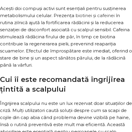
Acești doi compuși activi sunt esențiali pentru susținerea
metabolismului celular. Prezența
biotinei și cafeinei
în
rutina zilnică ajută la fortificarea rădăcinii și la reducerea
senzației de disconfort asociată cu scalpul sensibil. Cafeina
stimulează rădăcina firului de păr, în timp ce biotina
contribuie la regenerarea pielii, prevenind reapariția
scuamelor. Efectul de împrospătare este imediat, oferind o
stare de bine și un aspect sănătos părului, de la rădăcină
până la vârfuri.
Cui îi este recomandată îngrijirea
țintită a scalpului
Îngrijirea scalpului nu este un lux rezervat doar situațiilor de
criză. Mulți utilizatori caută soluții despre cum sa scapi de
cojile din cap abia când problema devine vizibilă pe haine,
însă o rutină preventivă este mult mai eficientă. Această
abordare este esențială pentru persoanele cu scalp