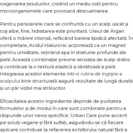
oxigenarea țesuturilor, creând un mediu ostil pentru
microorganismele care provoacă descuamarea.
Pentru persoanele care se confruntă cu un scalp uscat și
coji albe, fine, hidratarea este prioritară. Uleiul de Argan
oferă o hrănire intensă, refăcând bariera lipidică afectată. În
completare, Acidul Hialuronic acționează ca un magnet
pentru umiditate, reținând apa în straturile profunde ale
pielii. Această combinație previne senzația de scalp strâns
și contribuie la o textură elastică și sănătoasă a pielii.
Integrarea acestor elemente într-o
rutina de îngrijire a
scalpului
bine structurată asigură rezultate de lungă durată
și un păr vizibil mai strălucitor.
Eficacitatea acestor ingrediente depinde de puritatea
formulelor și de modul în care sunt combinate pentru a
răspunde unor nevoi specifice. Urban Care pune accent
pe soluții vegane și fără sulfați, asigurându-se că fiecare
aplicare contribuie la refacerea echilibrului natural fără a