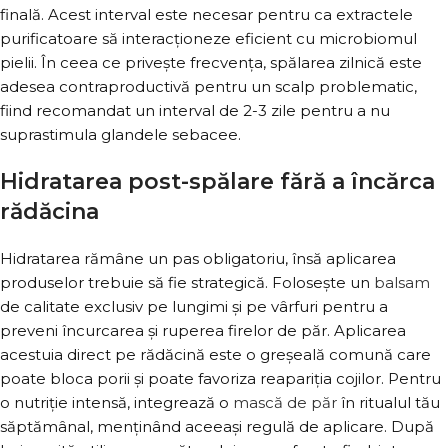
finală. Acest interval este necesar pentru ca extractele
purificatoare să interacționeze eficient cu microbiomul
pielii. În ceea ce privește frecvența, spălarea zilnică este
adesea contraproductivă pentru un scalp problematic,
fiind recomandat un interval de 2-3 zile pentru a nu
suprastimula glandele sebacee.
Hidratarea post-spălare fără a încărca
rădăcina
Hidratarea rămâne un pas obligatoriu, însă aplicarea
produselor trebuie să fie strategică. Folosește un
balsam
de calitate exclusiv pe lungimi și pe vârfuri pentru a
preveni încurcarea și ruperea firelor de păr. Aplicarea
acestuia direct pe rădăcină este o greșeală comună care
poate bloca porii și poate favoriza reapariția cojilor. Pentru
o nutriție intensă, integrează o
mască de păr
în ritualul tău
săptămânal, menținând aceeași regulă de aplicare. După