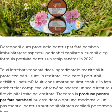
Descoperă cum produsele pentru păr fără parabeni
îmbunătățesc aspectul podoabei capilare și cum să alegi
formula potrivită pentru un scalp sănătos în 2026.
Te-ai întrebat vreodată dacă ingredientele menite să îți
protejeze părul sunt, în realitate, cele care îi perturbă
echilibrul natural? Mulți consumatori se simt confuzi în fața
etichetelor complexe, observând adesea un scalp iritat sau
fire de păr lipsite de vitalitate. Trecerea la
produse pentru
par fara parabeni
nu este doar o opțiune modernă, ci un
pas esențial pentru a susține sănătatea capilară pe termen
lung.