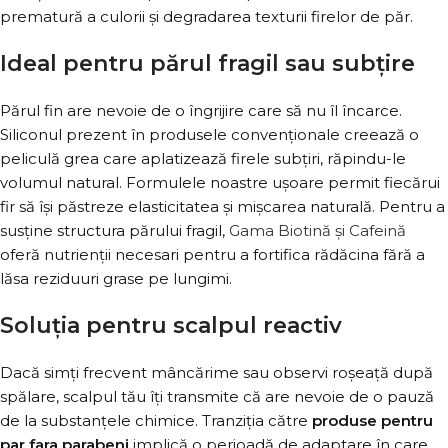
prematură a culorii și degradarea texturii firelor de păr.
Ideal pentru părul fragil sau subțire
Părul fin are nevoie de o îngrijire care să nu îl încarce.
Siliconul prezent în produsele convenționale creează o
peliculă grea care aplatizează firele subțiri, răpindu-le
volumul natural. Formulele noastre ușoare permit fiecărui
fir să își păstreze elasticitatea și mișcarea naturală. Pentru a
susține structura părului fragil,
Gama Biotină și Cafeină
oferă nutrienții necesari pentru a fortifica rădăcina fără a
lăsa reziduuri grase pe lungimi.
Soluția pentru scalpul reactiv
Dacă simți frecvent mâncărime sau observi roșeață după
spălare, scalpul tău îți transmite că are nevoie de o pauză
de la substanțele chimice. Tranziția către
produse pentru
par fara parabeni
implică o perioadă de adaptare în care