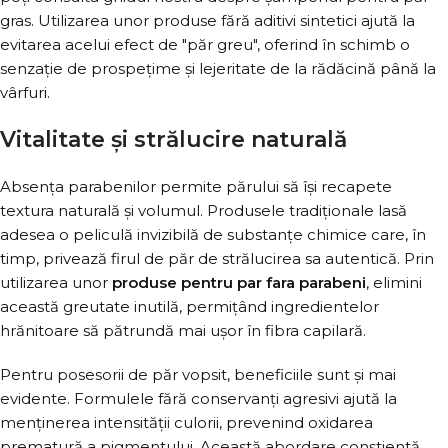
gras. Utilizarea unor produse fără aditivi sintetici ajută la
evitarea acelui efect de "păr greu", oferind în schimb o
senzație de prospețime și lejeritate de la rădăcină până la
vârfuri.
Vitalitate și strălucire naturală
Absența parabenilor permite părului să își recapete
textura naturală și volumul. Produsele tradiționale lasă
adesea o peliculă invizibilă de substanțe chimice care, în
timp, privează firul de păr de strălucirea sa autentică. Prin
utilizarea unor
produse pentru par fara parabeni
, elimini
această greutate inutilă, permițând ingredientelor
hrănitoare să pătrundă mai ușor în fibra capilară.
Pentru posesorii de păr vopsit, beneficiile sunt și mai
evidente. Formulele fără conservanți agresivi ajută la
menținerea intensității culorii, prevenind oxidarea
prematură a pigmentului. Această abordare conștientă