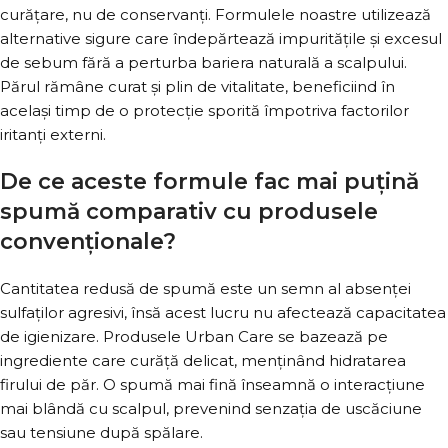
curățare, nu de conservanți. Formulele noastre utilizează
alternative sigure care îndepărtează impuritățile și excesul
de sebum fără a perturba bariera naturală a scalpului.
Părul rămâne curat și plin de vitalitate, beneficiind în
același timp de o protecție sporită împotriva factorilor
iritanți externi.
De ce aceste formule fac mai puțină
spumă comparativ cu produsele
convenționale?
Cantitatea redusă de spumă este un semn al absenței
sulfaților agresivi, însă acest lucru nu afectează capacitatea
de igienizare. Produsele Urban Care se bazează pe
ingrediente care curăță delicat, menținând hidratarea
firului de păr. O spumă mai fină înseamnă o interacțiune
mai blândă cu scalpul, prevenind senzația de uscăciune
sau tensiune după spălare.