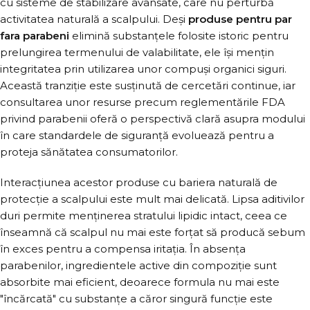
cu sisteme de stabilizare avansate, care nu perturbă
activitatea naturală a scalpului. Deși
produse pentru par
fara parabeni
elimină substanțele folosite istoric pentru
prelungirea termenului de valabilitate, ele își mențin
integritatea prin utilizarea unor compuși organici siguri.
Această tranziție este susținută de cercetări continue, iar
consultarea unor resurse precum reglementările FDA
privind parabenii oferă o perspectivă clară asupra modului
în care standardele de siguranță evoluează pentru a
proteja sănătatea consumatorilor.
Interacțiunea acestor produse cu bariera naturală de
protecție a scalpului este mult mai delicată. Lipsa aditivilor
duri permite menținerea stratului lipidic intact, ceea ce
înseamnă că scalpul nu mai este forțat să producă sebum
în exces pentru a compensa iritația. În absența
parabenilor, ingredientele active din compoziție sunt
absorbite mai eficient, deoarece formula nu mai este
"încărcată" cu substanțe a căror singură funcție este