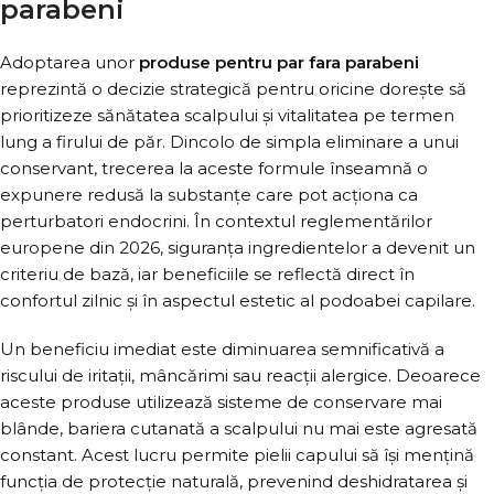
parabeni
Adoptarea unor
produse pentru par fara parabeni
reprezintă o decizie strategică pentru oricine dorește să
prioritizeze sănătatea scalpului și vitalitatea pe termen
lung a firului de păr. Dincolo de simpla eliminare a unui
conservant, trecerea la aceste formule înseamnă o
expunere redusă la substanțe care pot acționa ca
perturbatori endocrini. În contextul reglementărilor
europene din 2026, siguranța ingredientelor a devenit un
criteriu de bază, iar beneficiile se reflectă direct în
confortul zilnic și în aspectul estetic al podoabei capilare.
Un beneficiu imediat este diminuarea semnificativă a
riscului de iritații, mâncărimi sau reacții alergice. Deoarece
aceste produse utilizează sisteme de conservare mai
blânde, bariera cutanată a scalpului nu mai este agresată
constant. Acest lucru permite pielii capului să își mențină
funcția de protecție naturală, prevenind deshidratarea și