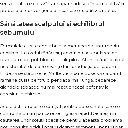
sensibilitatea excesivă care apare adesea în urma utilizării
produselor convenționale încărcate cu aditivi sintetici.
Sănătatea scalpului și echilibrul
sebumului
Formulele curate contribuie la menținerea unui mediu
echilibrat la nivelul rădăcinii, prevenind acumularea de
reziduuri care pot bloca foliculii piloși. Atunci când scalpul
nu este iritat de conservanți duri, producția de sebum
tinde să se stabilizeze. Multe persoane observă că părul
rămâne curat pentru o perioadă mai lungă, deoarece
glandele sebacee nu mai reacționează defensiv la
agresiunile chimice.
Acest echilibru este esențial pentru persoanele care se
confruntă cu un păr care se îngrașă rapid. Dacă ești în
căutarea unor soluții specifice pentru această problemă,
poți consulta ghidul nostru despre șamponul pentru păr