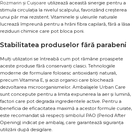
Rozmarin și Cuișoare
utilizează această sinergie pentru a
stimula circulația la nivelul scalpului, favorizând creșterea
unui păr mai rezistent. Vitaminele și uleiurile naturale
lucrează împreună pentru a hrăni fibra capilară, fără a lăsa
reziduuri chimice care pot bloca porii.
Stabilitatea produselor fără parabeni
Mulți utilizatori se întreabă cum pot rămâne proaspete
aceste produse fără conservanți clasici. Tehnologiile
moderne de formulare folosesc antioxidanți naturali,
precum Vitamina E, și acizi organici care blochează
dezvoltarea microorganismelor. Ambalajele Urban Care
sunt concepute pentru a limita expunerea la aer și lumină,
factori care pot degrada ingredientele active. Pentru a
beneficia de eficacitatea maximă a acestor formule curate,
este recomandat să respecți simbolul PAO (Period After
Opening) indicat pe ambalaj, care garantează siguranța
utilizării după desigilare.