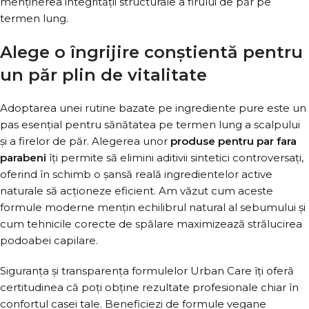
menținerea integrității structurale a firului de păr pe
termen lung.
Alege o îngrijire conștientă pentru
un păr plin de vitalitate
Adoptarea unei rutine bazate pe ingrediente pure este un
pas esențial pentru sănătatea pe termen lung a scalpului
și a firelor de păr. Alegerea unor
produse pentru par fara
parabeni
îți permite să elimini aditivii sintetici controversați,
oferind în schimb o șansă reală ingredientelor active
naturale să acționeze eficient. Am văzut cum aceste
formule moderne mențin echilibrul natural al sebumului și
cum tehnicile corecte de spălare maximizează strălucirea
podoabei capilare.
Siguranța și transparența formulelor Urban Care îți oferă
certitudinea că poți obține rezultate profesionale chiar în
confortul casei tale. Beneficiezi de formule vegane