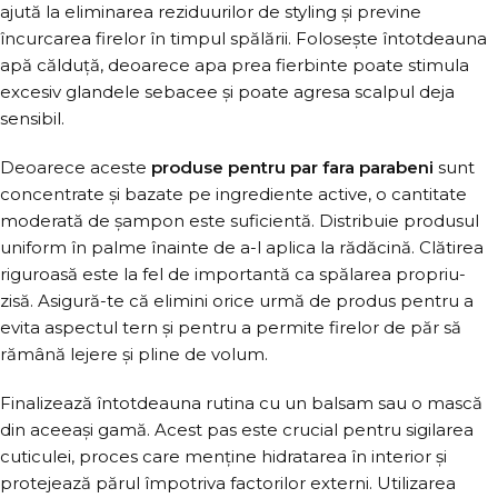
ajută la eliminarea reziduurilor de styling și previne
încurcarea firelor în timpul spălării. Folosește întotdeauna
apă călduță, deoarece apa prea fierbinte poate stimula
excesiv glandele sebacee și poate agresa scalpul deja
sensibil.
Deoarece aceste
produse pentru par fara parabeni
sunt
concentrate și bazate pe ingrediente active, o cantitate
moderată de șampon este suficientă. Distribuie produsul
uniform în palme înainte de a-l aplica la rădăcină. Clătirea
riguroasă este la fel de importantă ca spălarea propriu-
zisă. Asigură-te că elimini orice urmă de produs pentru a
evita aspectul tern și pentru a permite firelor de păr să
rămână lejere și pline de volum.
Finalizează întotdeauna rutina cu un balsam sau o mască
din aceeași gamă. Acest pas este crucial pentru sigilarea
cuticulei, proces care menține hidratarea în interior și
protejează părul împotriva factorilor externi. Utilizarea