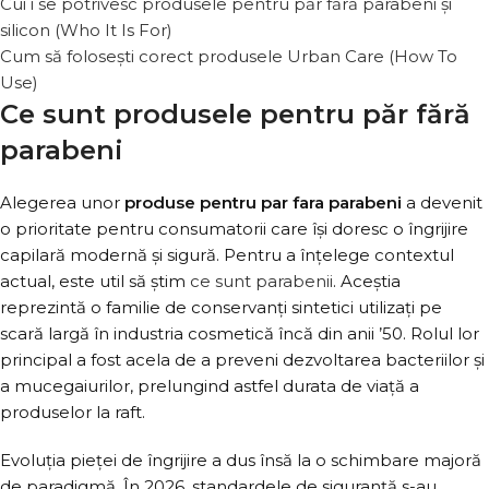
Cui i se potrivesc produsele pentru păr fără parabeni și
silicon (Who It Is For)
Cum să folosești corect produsele Urban Care (How To
Use)
Ce sunt produsele pentru păr fără
parabeni
Alegerea unor
produse pentru par fara parabeni
a devenit
o prioritate pentru consumatorii care își doresc o îngrijire
capilară modernă și sigură. Pentru a înțelege contextul
actual, este util să știm
ce sunt parabenii
. Aceștia
reprezintă o familie de conservanți sintetici utilizați pe
scară largă în industria cosmetică încă din anii ’50. Rolul lor
principal a fost acela de a preveni dezvoltarea bacteriilor și
a mucegaiurilor, prelungind astfel durata de viață a
produselor la raft.
Evoluția pieței de îngrijire a dus însă la o schimbare majoră
de paradigmă. În 2026, standardele de siguranță s-au