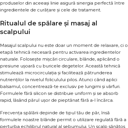
produselor din aceeași linie asigură sinergia perfectă între
ingredientele de curățare și cele de tratament.
Ritualul de spălare și masaj al
scalpului
Masajul scalpului nu este doar un moment de relaxare, ci o
etapă tehnică necesară pentru activarea ingredientelor
naturale. Folosește mișcări circulare, blânde, aplicând o
presiune ușoară cu buricele degetelor. Această tehnică
stimulează microcirculația și facilitează pătrunderea
nutrienților la nivelul foliculului pilos. Atunci când aplici
balsamul, concentrează-te exclusiv pe lungimi și vârfuri.
Formulele fără silicon se distribuie uniform și se absorb
rapid, lăsând părul ușor de pieptănat fără a-l încărca.
Frecvența spălării depinde de tipul tău de păr, însă
formulele noastre blânde permit o utilizare regulată fără a
perturba echilibrul natural al sebumului. Un scalp sănătos