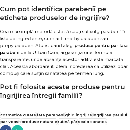
Cum pot identifica parabenii pe
eticheta produselor de îngrijire?
Cea mai simplă metodă este să cauți sufixul „-paraben” în
lista de ingrediente, cum ar fi methylparaben sau
propylparaben. Atunci când alegi
produse pentru par fara
parabeni
de la Urban Care, ai garanția unei formule
transparente, unde absența acestor aditivi este marcată
clar. Această abordare îți oferă încrederea că utilizezi doar
compuși care susțin sănătatea pe termen lung.
Pot fi folosite aceste produse pentru
îngrijirea întregii familii?
cosmetice curate
fara parabeni
ghid îngrijire
ingrijirea parului
par vopsit
produse naturale
rutină păr
scalp sanatos