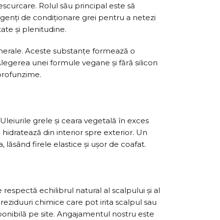
curcare. Rolul său principal este să
 agenți de condiționare grei pentru a netezi
ate și plenitudine.
minerale. Aceste substanțe formează o
Alegerea unei formule vegane și fără silicon
 profunzime.
 Uleiurile grele și ceara vegetală în exces
hidratează din interior spre exterior. Un
 lăsând firele elastice și ușor de coafat.
spectă echilibrul natural al scalpului și al
reziduuri chimice care pot irita scalpul sau
onibilă pe site. Angajamentul nostru este