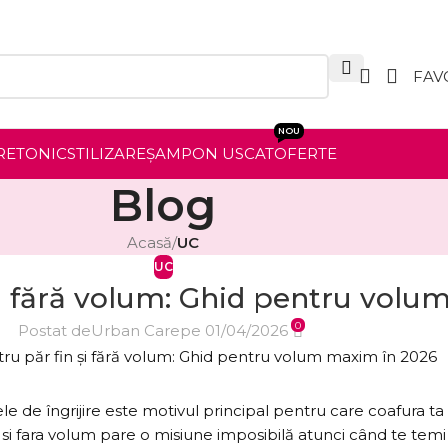
FAV
NOU
RE
TONIC
STILIZARE
ȘAMPON USCAT
OFERTE
Blog
Acasă
/
UC
UC
i fără volum: Ghid pentru volu
0
Postat de
Urban Care
pe 01/04/2026
le de îngrijire este motivul principal pentru care coafura ta
i fara volum pare o misiune imposibilă atunci când te temi c