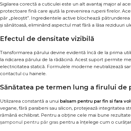
Sigilarea corectă a cuticulei este un alt avantaj major al ace
protectoare fină care ajută la prevenirea ruperii firelor. Ac
păr „pleoștit”. Ingredientele active blochează pătrunderea exc
și sănătoasă, eliminând aspectul mat fără a lăsa reziduuri ul
Efectul de densitate vizibilă
Transformarea părului devine evidentă încă de la prima utiliz
la ridicarea părului de la rădăcină. Acest suport permite m
electricitatea statică. Formulele moderne neutralizează sarcin
contactul cu hainele.
Sănătatea pe termen lung a firului de 
Utilizarea constantă a unui
balsam pentru par fin si fara v
vegane, fără parabeni sau silicon, protejează integritatea st
rămână echilibrat. Pentru a obține cele mai bune rezultate, 
șamponul pentru păr gras
pentru a înțelege cum o curățar