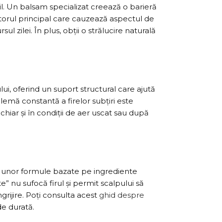
agil. Un balsam specializat creează o barieră
actorul principal care cauzează aspectul de
 zilei. În plus, obții o strălucire naturală
ui, oferind un suport structural care ajută
emă constantă a firelor subțiri este
chiar și în condiții de aer uscat sau după
ea unor formule bazate pe ingrediente
” nu sufocă firul și permit scalpului să
grijire. Poți consulta acest
ghid despre
e durată.