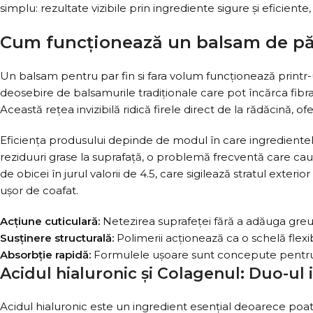
simplu: rezultate vizibile prin ingrediente sigure și eficiente
Cum funcționează un balsam de pă
Un balsam pentru par fin si fara volum funcționează printr
deosebire de balsamurile tradiționale care pot încărca fibra
Această rețea invizibilă ridică firele direct de la rădăcină, of
Eficiența produsului depinde de modul în care ingredientele
reziduuri grase la suprafață, o problemă frecventă care cau
de obicei în jurul valorii de 4.5, care sigilează stratul exteri
ușor de coafat.
Acțiune cuticulară:
Netezirea suprafeței fără a adăuga greut
Susținere structurală:
Polimerii acționează ca o schelă flexibi
Absorbție rapidă:
Formulele ușoare sunt concepute pentru a 
Acidul hialuronic și Colagenul: Duo-ul
Acidul hialuronic este un ingredient esențial deoarece poate