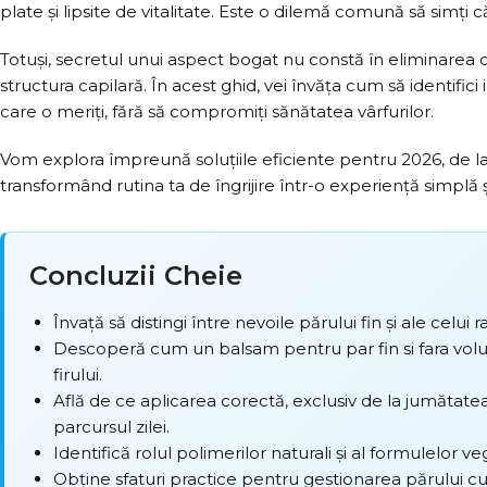
plate și lipsite de vitalitate. Este o dilemă comună să simți c
Totuși, secretul unui aspect bogat nu constă în eliminarea c
structura capilară. În acest ghid, vei învăța cum să identific
care o meriți, fără să compromiți sănătatea vârfurilor.
Vom explora împreună soluțiile eficiente pentru 2026, de la 
transformând rutina ta de îngrijire într-o experiență simplă și
Concluzii Cheie
Învață să distingi între nevoile părului fin și ale celui
Descoperă cum un balsam pentru par fin si fara volum 
firului.
Află de ce aplicarea corectă, exclusiv de la jumătatea
parcursul zilei.
Identifică rolul polimerilor naturali și al formulelor ve
Obține sfaturi practice pentru gestionarea părului cu r