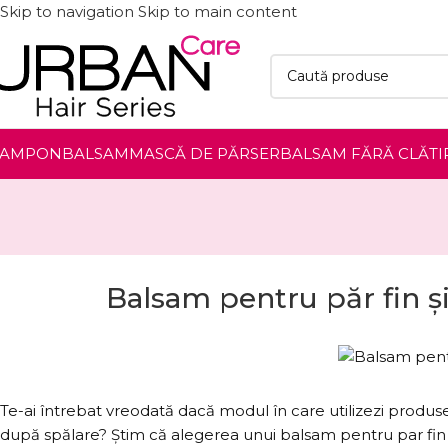
Skip to navigation
Skip to main content
ȘAMPON
BALSAM
MASCĂ DE PĂR
SER
BALSAM FĂRĂ CLĂTI
Balsam pentru păr fin ș
Te-ai întrebat vreodată dacă modul în care utilizezi produse
după spălare? Știm că alegerea unui balsam pentru par fin s