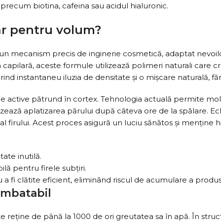
, precum biotina, cafeina sau acidul hialuronic.
r pentru volum?
-un mecanism precis de inginerie cosmetică, adaptat nevoilo
 capilară, aceste formule utilizează polimeri naturali care 
erind instantaneu iluzia de densitate și o mișcare naturală, făr
 active pătrund în cortex. Tehnologia actuală permite molec
zează aplatizarea părului după câteva ore de la spălare. Ech
or al firului. Acest proces asigură un luciu sănătos și menține h
ate inutilă.
lă pentru firele subțiri.
fi clătite eficient, eliminând riscul de acumulare a produs
 imbatabil
 reține de până la 1000 de ori greutatea sa în apă. În struct