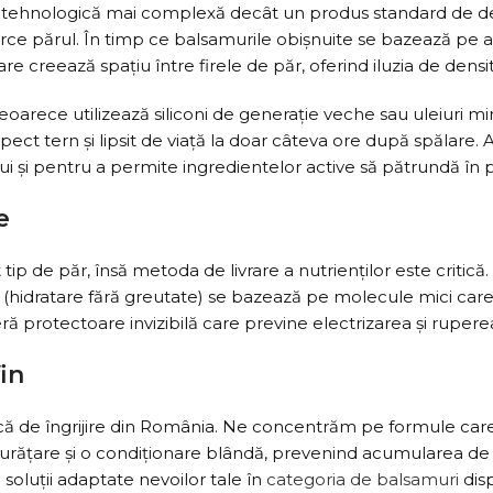
e tehnologică mai complexă decât un produs standard de des
încarce părul. În timp ce balsamurile obișnuite se bazează pe
e creează spațiu între firele de păr, oferind iluzia de densit
eoarece utilizează siliconi de generație veche sau uleiuri 
ect tern și lipsit de viață la doar câteva ore după spălare. 
lui și pentru a permite ingredientelor active să pătrundă în
e
 tip de păr, însă metoda de livrare a nutrienților este critică.
 (hidratare fără greutate) se bazează pe molecule mici care 
ă protectoare invizibilă care previne electrizarea și ruperea,
in
ă de îngrijire din România. Ne concentrăm pe formule care re
o curățare și o condiționare blândă, prevenind acumularea de 
soluții adaptate nevoilor tale în
categoria de balsamuri
disp