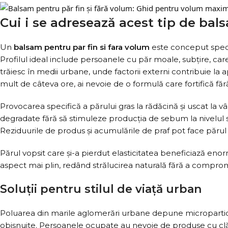
Cui i se adresează acest tip de bal
Un
balsam pentru par fin si fara volum
este conceput speci
Profilul ideal include persoanele cu păr moale, subțire, c
trăiesc în medii urbane, unde factorii externi contribuie la ap
mult de câteva ore, ai nevoie de o formulă care fortifică fă
Provocarea specifică a părului gras la rădăcină și uscat la 
degradate fără să stimuleze producția de sebum la nivelul
Reziduurile de produs și acumulările de praf pot face părul s
Părul vopsit care și-a pierdut elasticitatea beneficiază en
aspect mai plin, redând strălucirea naturală fără a compromi
Soluții pentru stilul de viață urban
Poluarea din marile aglomerări urbane depune microparticu
obișnuite. Persoanele ocupate au nevoie de produse cu clăt