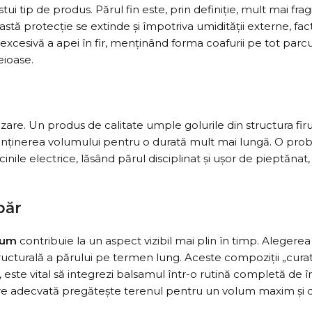
stui tip de produs. Părul fin este, prin definiție, mult mai fr
eastă protecție se extinde și împotriva umidității externe, f
esivă a apei în fir, menținând forma coafurii pe tot parcursul
eioase.
are. Un produs de calitate umple golurile din structura firul
enținerea volumului pentru o durată mult mai lungă. O probl
ile electrice, lăsând părul disciplinat și ușor de pieptănat, 
păr
olum
contribuie la un aspect vizibil mai plin în timp. Aleger
ructurală a părului pe termen lung. Aceste compoziții „curate
este vital să integrezi balsamul într-o rutină completă de în
e adecvată pregătește terenul pentru un volum maxim și d