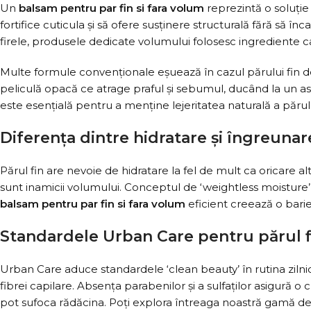
Un
balsam pentru par fin si fara volum
reprezintă o soluți
fortifice cuticula și să ofere susținere structurală fără să 
firele, produsele dedicate volumului folosesc ingrediente car
Multe formule convenționale eșuează în cazul părului fin d
peliculă opacă ce atrage praful și sebumul, ducând la un asp
este esențială pentru a menține lejeritatea naturală a păru
Diferența dintre hidratare și îngreunar
Părul fin are nevoie de hidratare la fel de mult ca oricare alt
sunt inamicii volumului. Conceptul de ‘weightless moisture’
balsam pentru par fin si fara volum
eficient creează o barier
Standardele Urban Care pentru părul f
Urban Care aduce standardele ‘clean beauty’ în rutina zilnic
fibrei capilare. Absența parabenilor și a sulfaților asigură 
pot sufoca rădăcina. Poți explora întreaga noastră gamă de 