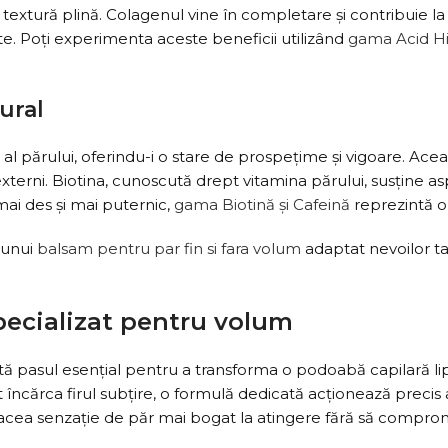
 o textură plină. Colagenul vine în completare și contribuie la 
e. Poți experimenta aceste beneficii utilizând
gama Acid Hi
ural
at al părului, oferindu-i o stare de prospețime și vigoare. A
 externi. Biotina, cunoscută drept vitamina părului, susține as
 mai des și mai puternic,
gama Biotină și Cafeină
reprezintă o 
 unui
balsam pentru par fin si fara volum
adaptat nevoilor ta
pecializat pentru volum
ă pasul esențial pentru a transforma o podoabă capilară lipsi
ncărca firul subțire, o formulă dedicată acționează precis a
cea senzație de păr mai bogat la atingere fără să compromită