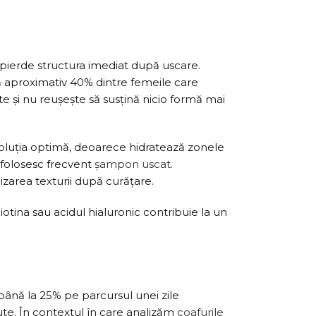
pierde structura imediat după uscare.
ză aproximativ 40% dintre femeile care
ate și nu reușește să susțină nicio formă mai
 soluția optimă, deoarece hidratează zonele
 folosesc frecvent
șampon uscat
.
izarea texturii după curățare.
tina sau acidul hialuronic contribuie la un
ână la 25% pe parcursul unei zile
ute. În contextul în care analizăm
coafurile