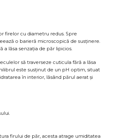
r firelor cu diametru redus. Spre
creează o barieră microscopică de susținere.
ă a lăsa senzația de păr lipicios.
ulelor să traverseze cuticula fără a lăsa
ilibrul este susținut de un pH optim, situat
idratarea în interior, lăsând părul aerat și
ului.
ura firului de păr, acesta atrage umiditatea