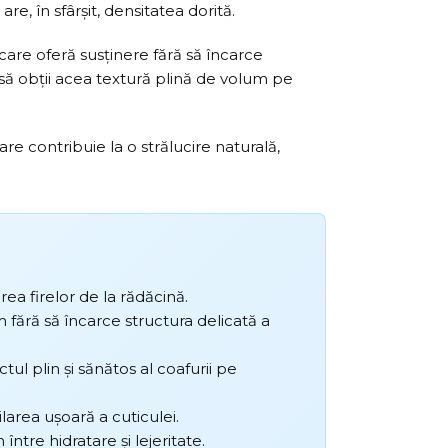
re, în sfârșit, densitatea dorită.
care oferă susținere fără să încarce
um să obții acea textură plină de volum pe
re contribuie la o strălucire naturală,
area firelor de la rădăcină.
 fără să încarce structura delicată a
ul plin și sănătos al coafurii pe
ilarea ușoară a cuticulei.
ntre hidratare și lejeritate.