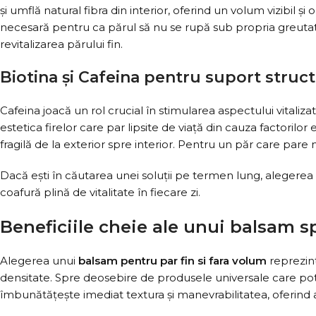
și umflă natural fibra din interior, oferind un volum vizibil și
necesară pentru ca părul să nu se rupă sub propria greutat
revitalizarea părului fin.
Biotina și Cafeina pentru suport struct
Cafeina joacă un rol crucial în stimularea aspectului vitaliz
estetica firelor care par lipsite de viață din cauza factorilor
fragilă de la exterior spre interior. Pentru un păr care pare
Dacă ești în căutarea unei soluții pe termen lung, alegerea
coafură plină de vitalitate în fiecare zi.
Beneficiile cheie ale unui balsam s
Alegerea unui
balsam pentru par fin si fara volum
reprezint
densitate. Spre deosebire de produsele universale care pot î
îmbunătățește imediat textura și manevrabilitatea, oferind a