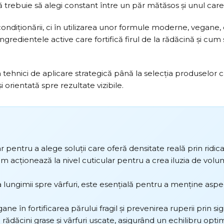
ă trebuie să alegi constant între un păr mătăsos și unul care a
ondiționării, ci în utilizarea unor formule moderne, vegane, 
i ingredientele active care fortifică firul de la rădăcină și c
tehnici de aplicare strategică până la selecția produselor ca
 orientată spre rezultate vizibile.
 rar pentru a alege soluții care oferă densitate reală prin ridic
acționează la nivel cuticular pentru a crea iluzia de volum
 lungimii spre vârfuri, este esențială pentru a menține aspect
gane în fortificarea părului fragil și prevenirea ruperii prin sig
ădăcini grase și vârfuri uscate, asigurând un echilibru optim î