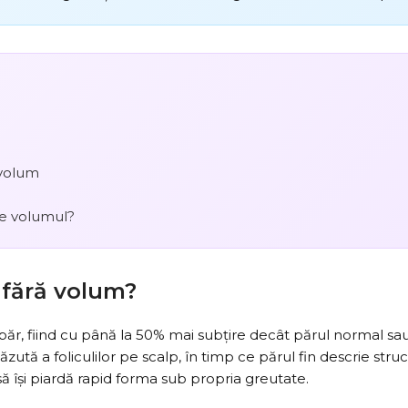
 volum
de volumul?
 fără volum?
e păr, fiind cu până la 50% mai subțire decât părul normal sa
căzută a foliculilor pe scalp, în timp ce părul fin descrie struc
și să își piardă rapid forma sub propria greutate.