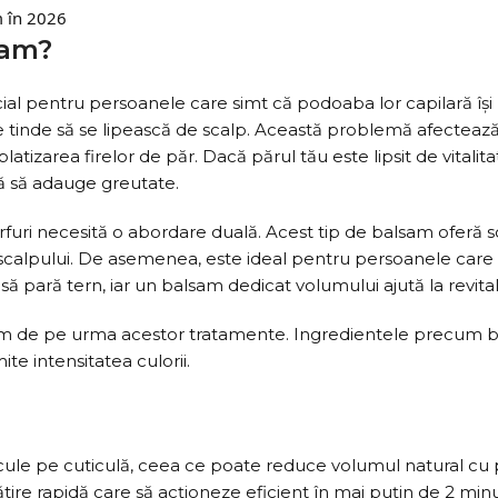
sam?
al pentru persoanele care simt că podoaba lor capilară își 
are tinde să se lipească de scalp. Această problemă afectea
latizarea firelor de păr. Dacă părul tău este lipsit de vitalit
ră să adauge greutate.
vârfuri necesită o abordare duală. Acest tip de balsam oferă
 scalpului. De asemenea, este ideal pentru persoanele care
ă pară tern, iar un balsam dedicat volumului ajută la revital
orm de pe urma acestor tratamente. Ingredientele precum bio
te intensitatea culorii.
le pe cuticulă, ceea ce poate reduce volumul natural cu p
ire rapidă care să acționeze eficient în mai puțin de 2 min